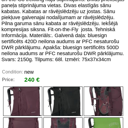
paneļa stiprinājuma vietas. Divas elastīgās sānu
kabatas. Kabatas ar rāvējslēdzēju uz jostas. Sānu
piekļuve galvenajai nodalījumam ar rāvējslēdzēju.
Pilna garuma sānu kabata ar rāvējslēdzēju. Iekšējā
kompresijas siksna. Fit-on-the-Fly josta. Tehniskā
Informācija. Materiāls:. Galvenā daļa: bluesign
sertificēts 420D neilona audums ar PFC nesaturošu
DWR pārklājumu. Apakša: bluesign sertificēts 500D
neilona audums ar PFC nesaturošu DWR pārklājumu.
Svars: 2150g. Tilpums: 68l. Izmēri: 75x37x34cm
new
Condition:
240 €
Price: