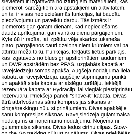
sievietēm ir izgatavota no izturīgiem materiāliem, kas
piemēroti sarežģītiem āra apstākļiem un aktivitātēm,
un tai ir visas nepieciešamās funkcijas, lai baudītu
piedzīvojumu un paveiktu darbu. Tās izmērs ir
piemērots gan garām dienām, kad nepieciešams
daudz aprīkojuma, gan vairāku dienu pārgājieniem.
Kyte 68 ir radīta, lai izpētītu vēja skartos tuksneša
plato, pārgājienos cauri dzeloņainiem krūmiem vai pa
attīrītu meža taku. Funkcijas. Iekļauts lietus pārklājs,
kas izgatavots no bluesign apstiprinātiem audumiem
un DWR apstrādēm bez PFAS, uzglabāts kabatā ar
rāvējslēdzēju somas apakšā. Augšējā nodalījuma liela
kabata ar rāvējslēdzēju; augšējie stiprinājumu punkti
un apakšā sieta kabata ar atslēgu turētāju. Iekšējā
rezervuāra kabata ar Hydraclip, lai vieglāk piestiprinātu
rezervuāru. Priekšējā panelī "shove-it" kabata. Divas
ātrā atbrīvošanas sānu kompresijas siksnas ar
cirtņa/trekkingu nūju stiprinājumiem. Divas apakšējie
sānu kompresijas siksnas. Rāvējslēdzēja guļammaisa
nodalījums ar noņemamu nodalījumu. Noņemami
guļammaisa siksnas. Divas ledus cirtņu cilpas. Stow-
on-the-Go trekking nūju stiprinājums. Divas priekšējās