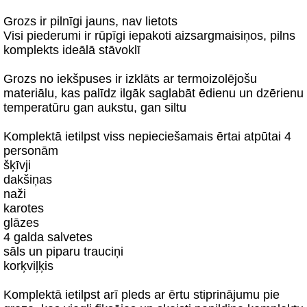
Grozs ir pilnīgi jauns, nav lietots
Visi piederumi ir rūpīgi iepakoti aizsargmaisiņos, pilns
komplekts ideālā stāvoklī
Grozs no iekšpuses ir izklāts ar termoizolējošu
materiālu, kas palīdz ilgāk saglabāt ēdienu un dzērienu
temperatūru gan aukstu, gan siltu
Komplektā ietilpst viss nepieciešamais ērtai atpūtai 4
personām
šķīvji
dakšiņas
naži
karotes
glāzes
4 galda salvetes
sāls un piparu trauciņi
korķviļķis
Komplektā ietilpst arī pleds ar ērtu stiprinājumu pie