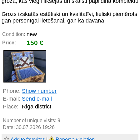
groza, kas viegli fiksējas un skaisti papildina komplektu
Grozs izskatās estētiski un kvalitatīvi, lieliski piemērots
gan personīgai lietošanai, gan kā dāvana
new
Condition:
150 €
Price:
Phone:
Show number
E-mail:
Send e-mail
Place:
Riga district
Number of unique visits:
9
Date: 30.07.2026 19:26
Add to favorites
|
Report a violation