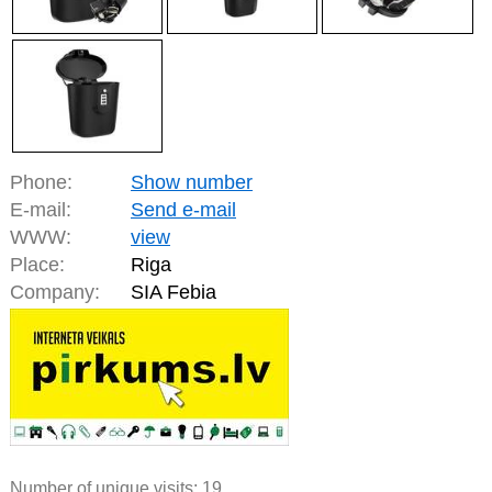
Phone:
Show number
E-mail:
Send e-mail
WWW:
view
Place:
Riga
Company:
SIA Febia
Number of unique visits:
19