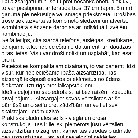
Lai aizsargātu mini-seifu pret nesankcionētu piekļuvi,
to var piestiprināt ar tērauda trosi 37 cm (apm. 5 mm)
garumā pie nekustīga vai smaga priekšmeta. Drošības
trose tiek aizvērta ar kombinēto slēdzeni un atvērta.
Kombinētā slēdzene darbojas ar individuāli izvēlētu
kombināciju.
Seifā ietilps, cita starpā telefons, atslēgas, kredītkarte,
ceļojuma laikā nepieciešamie dokumenti un daudzas
citas lietas. Visu var droši nolikt un uzglabāt, kad esat
prom.
Pateicoties kompaktajam dizainam, to var paņemt līdzi
visur, kur nepieciešama īpaša aizsardzība. Tas
aizsargā iekšpusē esošos priekšmetus no ūdens
šļakatām. Izturīgs pret laikapstākļiem.
Ideāls ceļojumu sabiedrotais, lai bez raizēm izbaudītu
atvaļinājumu. Aizsargājiet savas vērtslietas ar šo
pārnēsājamo seifu pret zādzībām un veltiet sevi
skaistajām lietām dzīvē.
Praktisks pludmales seifs - viegla un droša
konstrukcija. Tas ir lieliski piemērots jūsu vērtslietu
aizsardzībai no zagļiem, kamēr tās atrodas pludmalē
bez uzraudzības. Tas ļauj nesteidzīgi peldēties,