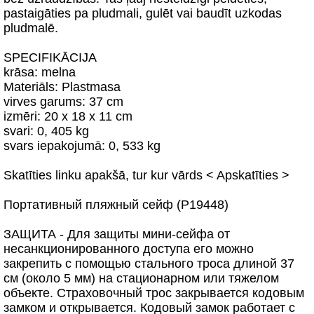
pastaigāties pa pludmali, gulēt vai baudīt uzkodas
pludmalē.
SPECIFIKĀCIJA
krāsa: melna
Materiāls: Plastmasa
virves garums: 37 cm
izmēri: 20 x 18 x 11 cm
svari: 0, 405 kg
svars iepakojumā: 0, 533 kg
Skatīties linku apakšā, tur kur vārds < Apskatīties >
Портативный пляжный сейф (P19448)
ЗАЩИТА - Для защиты мини-сейфа от
несанкционированного доступа его можно
закрепить с помощью стального троса длиной 37
см (около 5 мм) на стационарном или тяжелом
объекте. Страховочный трос закрывается кодовым
замком и открывается. Кодовый замок работает с