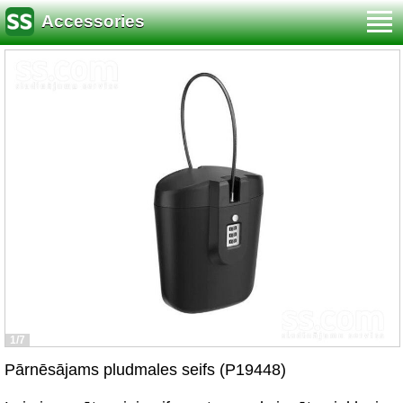
Accessories
1/7
Pārnēsājams pludmales seifs (P19448)