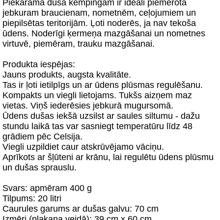
Piekarama duša kempingam ir ideāli piemērota
jebkuram braucienam, nometnēm, ceļojumiem un
piepilsētas teritorijām. Ļoti noderēs, ja nav tekoša
ūdens. Noderīgi ķermeņa mazgāšanai un nometnes
virtuvē, piemēram, trauku mazgāšanai.
Produkta iespējas:
Jauns produkts, augsta kvalitāte.
Tas ir ļoti ietilpīgs un ar ūdens plūsmas regulēšanu.
Kompakts un viegli lietojams. Tukšs aizņem maz
vietas. Viņš iederēsies jebkurā mugursomā.
Ūdens dušas iekšā uzsilst ar saules siltumu - dažu
stundu laikā tas var sasniegt temperatūru līdz 48
grādiem pēc Celsija.
Viegli uzpildiet caur atskrūvējamo vāciņu.
Aprīkots ar šļūteni ar krānu, lai regulētu ūdens plūsmu
un dušas sprauslu.
Svars: apmēram 400 g
Tilpums: 20 litri
Caurules garums ar dušas galvu: 70 cm
Izmēri (plakana veidā): 39 cm x 60 cm