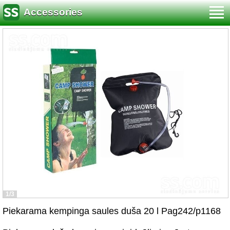
Accessories
1/3
Piekarama kempinga saules duša 20 l Pag242/p1168