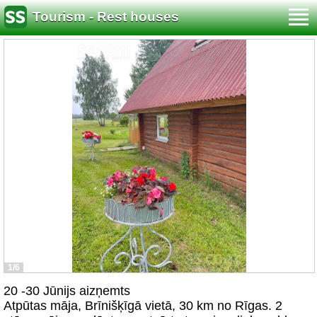
Tourism - Rest houses
1/6
20 -30 Jūnijs aizņemts
Atpūtas māja, Brīnišķīgā vietā, 30 km no Rīgas. 2