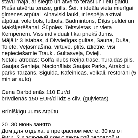
stāvu māja, ar slēgto un atvērto terasi un lielu galdu.
Plaša atvērta terase, grills. Šeit ir ideāla vieta mierīgai
ģimenes atpūtai. Ainaviski lauki, Ir iespēja aktīvai
atpūtai, voleibols, futbols, Badmintons, Dīķis peldei un
Makšķerēšanai. Šūpoles. Teltsvietas un vieta
Kemperiem. Viss individuāli tikai priekš Jums.
Mājā ir 3 Istabas, 4 Divvietīgas gultas, Sauna, Duša,
Tolete, Veļasmašīna, virtuve, plīts, izlietne, visi
nepieciešamie Trauki. Gultasveļa, Dvieļi.
Netālu atrodas: Golfa klubs Reiņa trase, Turaidas pils,
Gaujas Senleja, Nacionālais Gaujas Parks, Atrakciju
parks Tarzāns, Sigulda. Kafeinīcas, veikali, restorāni (5
min ar auto)
Cena Darbdienās 110 Eur/d
brīvdienās 150 EUR/d līdz 8 cilv. (guļvietas)
Brīnišķīgu Jums Atpūtu.
20 -30 июнь занято
Дом для отдыха, в прекрасном месте, 30 км от
Риги. 2-х этажный дом с закрытой террасой и