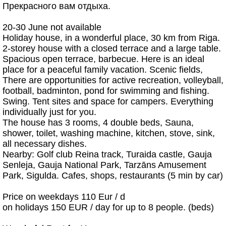
Прекрасного вам отдыха.
20-30 June not available
Holiday house, in a wonderful place, 30 km from Riga.
2-storey house with a closed terrace and a large table.
Spacious open terrace, barbecue. Here is an ideal
place for a peaceful family vacation. Scenic fields,
There are opportunities for active recreation, volleyball,
football, badminton, pond for swimming and fishing.
Swing. Tent sites and space for campers. Everything
individually just for you.
The house has 3 rooms, 4 double beds, Sauna,
shower, toilet, washing machine, kitchen, stove, sink,
all necessary dishes.
Nearby: Golf club Reina track, Turaida castle, Gauja
Senleja, Gauja National Park, Tarzāns Amusement
Park, Sigulda. Cafes, shops, restaurants (5 min by car)
Price on weekdays 110 Eur / d
on holidays 150 EUR / day for up to 8 people. (beds)