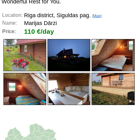
Wonderful Rest for You.
Riga district, Siguldas pag.
Location:
[
Map
]
Marijas Dārzi
Name:
110 €/day
Price: