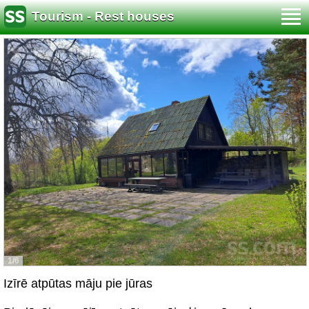
Tourism - Rest houses
1/6
Izīrē atpūtas māju pie jūras