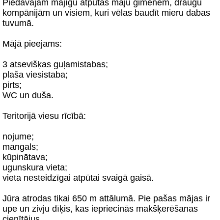
Piedāvājam mājīgu atpūtas māju ģimenēm, draugu
kompānijām un visiem, kuri vēlas baudīt mieru dabas
tuvumā.
Mājā pieejams:
3 atsevišķas guļamistabas;
plaša viesistaba;
pirts;
WC un duša.
Teritorijā viesu rīcībā:
nojume;
mangals;
kūpinātava;
ugunskura vieta;
vieta nesteidzīgai atpūtai svaigā gaisā.
Jūra atrodas tikai 650 m attālumā. Pie pašas mājas ir
upe un zivju dīķis, kas iepriecinās makšķerēšanas
cienītājus.