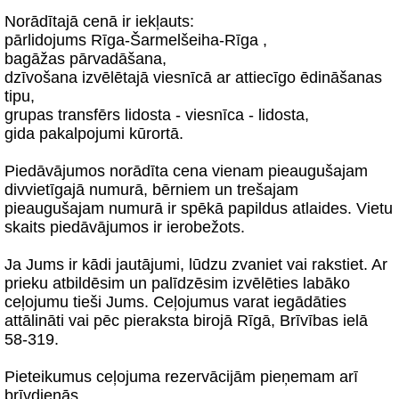
Norādītajā cenā ir iekļauts:
pārlidojums Rīga-Šarmelšeiha-Rīga ,
bagāžas pārvadāšana,
dzīvošana izvēlētajā viesnīcā ar attiecīgo ēdināšanas
tipu,
grupas transfērs lidosta - viesnīca - lidosta,
gida pakalpojumi kūrortā.
Piedāvājumos norādīta cena vienam pieaugušajam
divvietīgajā numurā, bērniem un trešajam
pieaugušajam numurā ir spēkā papildus atlaides. Vietu
skaits piedāvājumos ir ierobežots.
Ja Jums ir kādi jautājumi, lūdzu zvaniet vai rakstiet. Ar
prieku atbildēsim un palīdzēsim izvēlēties labāko
ceļojumu tieši Jums. Ceļojumus varat iegādāties
attālināti vai pēc pieraksta birojā Rīgā, Brīvības ielā
58-319.
Pieteikumus ceļojuma rezervācijām pieņemam arī
brīvdienās.