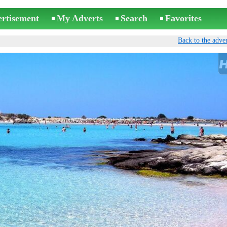
ertisement
My Adverts
Search
Favorites
Back to the adver