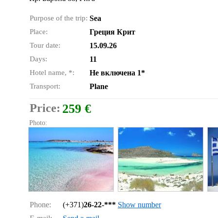
Purpose of the trip:
Sea
Place:
Греция Крит
Tour date:
15.09.26
Days:
11
Hotel name, *:
Не включена 1*
Transport:
Plane
Price:
259 €
Photo:
Phone:
(+371)
26-22-***
Show number