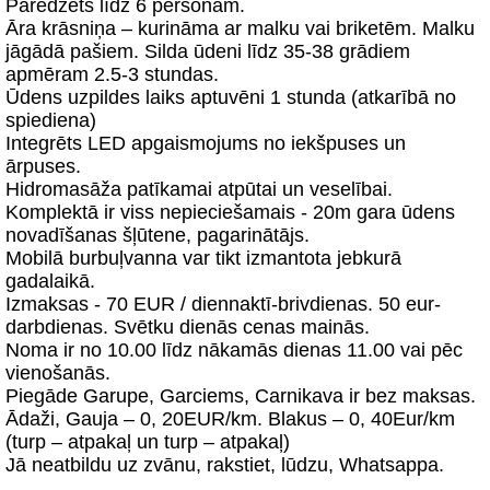
Paredzēts līdz 6 personām.
Āra krāsniņa – kurināma ar malku vai briketēm. Malku
jāgādā pašiem. Silda ūdeni līdz 35-38 grādiem
apmēram 2.5-3 stundas.
Ūdens uzpildes laiks aptuvēni 1 stunda (atkarībā no
spiediena)
Integrēts LED apgaismojums no iekšpuses un
ārpuses.
Hidromasāža patīkamai atpūtai un veselībai.
Komplektā ir viss nepieciešamais - 20m gara ūdens
novadīšanas šļūtene, pagarinātājs.
Mobilā burbuļvanna var tikt izmantota jebkurā
gadalaikā.
Izmaksas - 70 EUR / diennaktī-brivdienas. 50 eur-
darbdienas. Svētku dienās cenas mainās.
Noma ir no 10.00 līdz nākamās dienas 11.00 vai pēc
vienošanās.
Piegāde Garupe, Garciems, Carnikava ir bez maksas.
Ādaži, Gauja – 0, 20EUR/km. Blakus – 0, 40Eur/km
(turp – atpakaļ un turp – atpakaļ)
Jā neatbildu uz zvānu, rakstiet, lūdzu, Whatsappa.