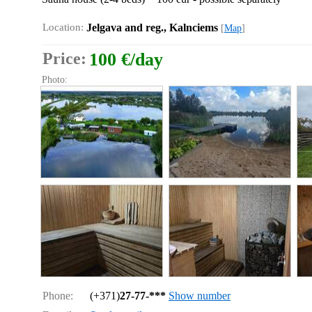
Location:
Jelgava and reg., Kalnciems
[
Map
]
Price:
100 €/day
Photo:
Phone:
(+371)
27-77-***
Show number