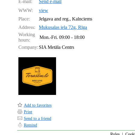
E-mail:
Send e-mail
WWW:
view
Place:
Jelgava and reg., Kalnciems
Address:
Mukusalas iela 72g, Rīga
Working
Mon.-Fri.
09:00 - 18:00
hours:
Company:
SIA Metāla Centrs
Add to favorites
Print
Send to a friend
Remind
Rules
|
Cook