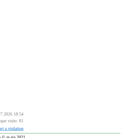
07.2026 18:54
que visits:
81
rt a violation
 © ss sia 2021