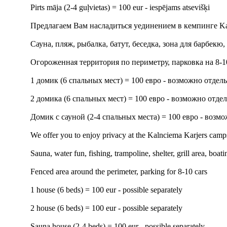
Pirts māja (2-4 guļvietas) = 100 eur - iespējams atsevišķi
Предлагаем Bам насладиться уединением в кемпинге Kal
Сауна, пляж, рыбалка, батут, беседка, зона для барбекю,
Огороженная территория по периметру, парковка на 8-1
1 домик (6 спальных мест) = 100 евро - возможно отдел
2 домика (6 спальных мест) = 100 евро - возможно отде
Домик с сауной (2-4 спальных места) = 100 евро - возм
We offer you to enjoy privacy at the Kalnciema Karjers cam
Sauna, water fun, fishing, trampoline, shelter, grill area, boat
Fenced area around the perimeter, parking for 8-10 cars
1 house (6 beds) = 100 eur - possible separately
2 house (6 beds) = 100 eur - possible separately
Sauna house (2-4 beds) = 100 eur - possible separately