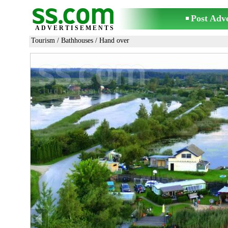
Post Adv
ADVERTISEMENTS
Tourism
/
Bathhouses
/ Hand over