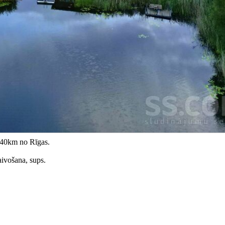
 40km no Rīgas.
aivošana, sups.