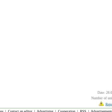
Date: 28.
Number of uni
Repo
ies
|
Contact an editor
|
Advertising
|
Cooperation
|
RSS
| Advertisements