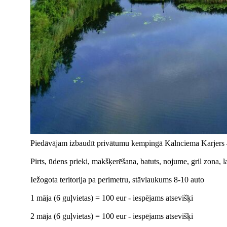
Piedāvājam izbaudīt privātumu kempingā Kalnciema Karjers
Pirts, ūdens prieki, makšķerēšana, batuts, nojume, gril zona, l
Iežogota teritorija pa perimetru, stāvlaukums 8-10 auto
1 māja (6 guļvietas) = 100 eur - iespējams atsevišķi
2 māja (6 guļvietas) = 100 eur - iespējams atsevišķi