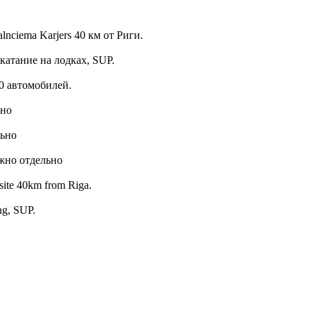
nciema Karjers 40 км от Риги.
 катание на лодках, SUP.
0 автомобилей.
ьно
льно
ожно отдельно
psite 40km from Riga.
ing, SUP.