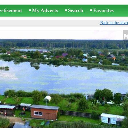
ertisement
My Adverts
Search
Favorites
Back to the adver