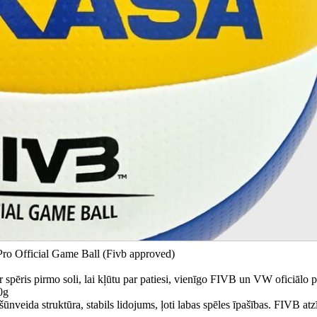
ro Official Game Ball (Fivb approved)
pēris pirmo soli, lai kļūtu par patiesi, vienīgo FIVB un VW oficiālo 
0g
nveida struktūra, stabils lidojums, ļoti labas spēles īpašības. FIVB atz