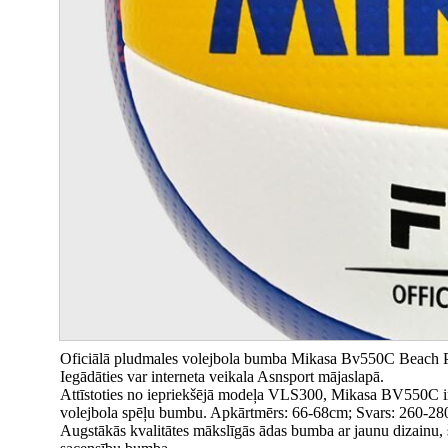
Oficiālā pludmales volejbola bumba Mikasa Bv550C Beach P
Iegādāties var interneta veikala Asnsport mājaslapā.
Attīstoties no iepriekšējā modeļa VLS300, Mikasa BV550C ir s
volejbola spēļu bumbu. Apkārtmērs: 66-68cm; Svars: 260-28
Augstākās kvalitātes mākslīgās ādas bumba ar jaunu dizainu, šū