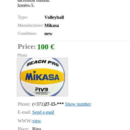
sacensību bumba.
Izmērs-5.
Type:
Volleyball
Manufacturer:
Mikasa
Condition:
new
Price:
100 €
Photo:
Phone:
(+371)
27-15-***
Show number
E-mail:
Send e-mail
WWW:
view
Place:
Riga