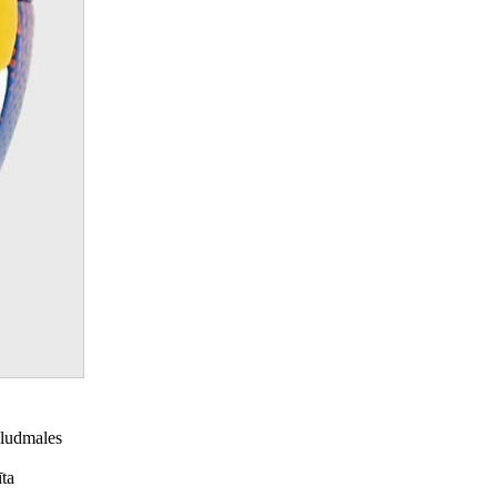
pludmales
īta