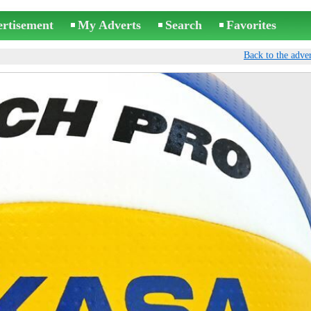
ertisement
My Adverts
Search
Favorites
Back to the adver