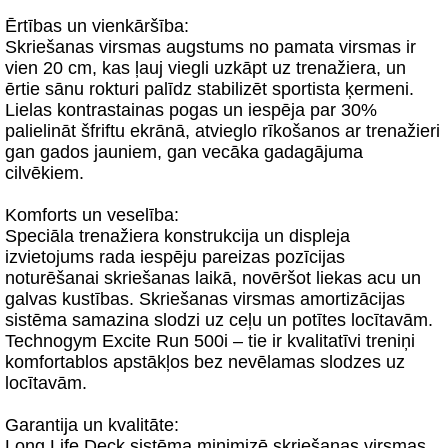
Ērtības un vienkāršība:
Skriešanas virsmas augstums no pamata virsmas ir
vien 20 cm, kas ļauj viegli uzkāpt uz trenažiera, un
ērtie sānu rokturi palīdz stabilizēt sportista ķermeni.
Lielas kontrastainas pogas un iespēja par 30%
palielināt šfriftu ekrānā, atvieglo rīkošanos ar trenažieri
gan gados jauniem, gan vecāka gadagājuma
cilvēkiem.
Komforts un veselība:
Speciāla trenažiera konstrukcija un displeja
izvietojums rada iespēju pareizas pozīcijas
noturēšanai skriešanas laikā, novēršot liekas acu un
galvas kustības. Skriešanas virsmas amortizācijas
sistēma samazina slodzi uz ceļu un potītes locītavām.
Technogym Excite Run 500i – tie ir kvalitatīvi treniņi
komfortablos apstākļos bez nevēlamas slodzes uz
locītavām.
Garantija un kvalitāte:
Long Life Deck sistēma minimizē skriešanas virsmas