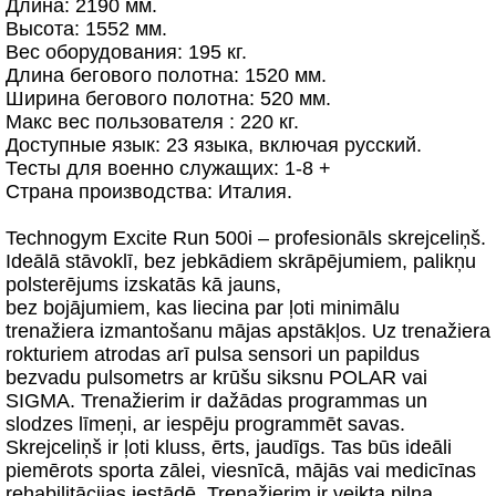
Длина: 2190 мм.
Высота: 1552 мм.
Вес оборудования: 195 кг.
Длина бегового полотна: 1520 мм.
Ширина бегового полотна: 520 мм.
Макс вес пользователя : 220 кг.
Доступные язык: 23 языка, включая русский.
Тесты для военно служащих: 1-8 +
Страна производства: Италия.
Technogym Excite Run 500i – profesionāls skrejceliņš.
Ideālā stāvoklī, bez jebkādiem skrāpējumiem, palikņu
polsterējums izskatās kā jauns,
bez bojājumiem, kas liecina par ļoti minimālu
trenažiera izmantošanu mājas apstākļos. Uz trenažiera
rokturiem atrodas arī pulsa sensori un papildus
bezvadu pulsometrs ar krūšu siksnu POLAR vai
SIGMA. Trenažierim ir dažādas programmas un
slodzes līmeņi, ar iespēju programmēt savas.
Skrejceliņš ir ļoti kluss, ērts, jaudīgs. Tas būs ideāli
piemērots sporta zālei, viesnīcā, mājās vai medicīnas
rehabilitācijas iestādē. Trenažierim ir veikta pilna