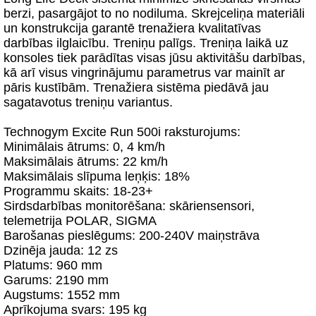
berzi, pasargājot to no nodiluma. Skrejceliņa materiāli
un konstrukcija garantē trenažiera kvalitatīvas
darbības ilglaicību. Treniņu palīgs. Treniņa laikā uz
konsoles tiek parādītas visas jūsu aktivitāšu darbības,
kā arī visus vingrinājumu parametrus var mainīt ar
pāris kustībām. Trenažiera sistēma piedāvā jau
sagatavotus treniņu variantus.
Technogym Excite Run 500i raksturojums:
Minimālais ātrums: 0, 4 km/h
Maksimālais ātrums: 22 km/h
Maksimālais slīpuma leņķis: 18%
Programmu skaits: 18-23+
Sirdsdarbības monitorēšana: skāriensensori,
telemetrija POLAR, SIGMA
Barošanas pieslēgums: 200-240V maiņstrāva
Dzinēja jauda: 12 zs
Platums: 960 mm
Garums: 2190 mm
Augstums: 1552 mm
Aprīkojuma svars: 195 kg