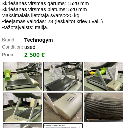
Skriešanas virsmas garums: 1520 mm
Skriešanas virsmas platums: 520 mm
Maksimālais lietotāja svars:220 kg
Pieejamās valodas: 23 (ieskaitot krievu val. )
Ražotājvalsts: Itālija.
Technogym
Brand:
used
Condition:
2 500 €
Price: