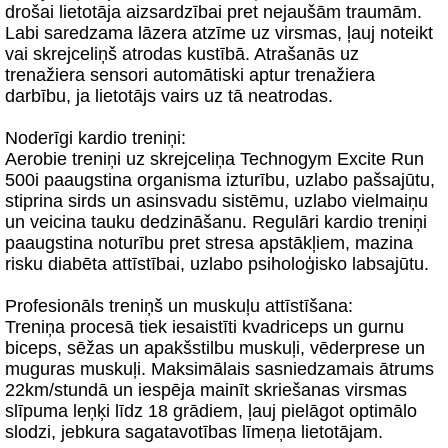
drošai lietotāja aizsardzībai pret nejaušām traumām.
Labi saredzama lāzera atzīme uz virsmas, ļauj noteikt
vai skrejceliņš atrodas kustībā. Atrašanās uz
trenažiera sensori automātiski aptur trenažiera
darbību, ja lietotājs vairs uz tā neatrodas.
Noderīgi kardio treniņi:
Aerobie treniņi uz skrejceliņa Technogym Excite Run
500i paaugstina organisma izturību, uzlabo pašsajūtu,
stiprina sirds un asinsvadu sistēmu, uzlabo vielmaiņu
un veicina tauku dedzināšanu. Regulāri kardio treniņi
paaugstina noturību pret stresa apstākļiem, mazina
risku diabēta attīstībai, uzlabo psiholoģisko labsajūtu.
Profesionāls treniņš un muskuļu attīstīšana:
Treniņa procesā tiek iesaistīti kvadriceps un gurnu
biceps, sēžas un apakšstilbu muskuļi, vēderprese un
muguras muskuļi. Maksimālais sasniedzamais ātrums
22km/stundā un iespēja mainīt skriešanas virsmas
slīpuma leņķi līdz 18 grādiem, ļauj pielāgot optimālo
slodzi, jebkura sagatavotības līmeņa lietotājam.