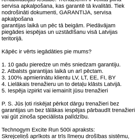
servisa apkalpošana, kas garantē tā kvalitāti. Tiek
nodrošināti dokumenti, GARANTIJA, servisa
apkalpošana
garantijas laikā un pēc tā beigām. Piedāvājam
piegādes iespējas un uzstādīšanu visā Latvijas
teritorijā.
Kāpēc ir vērts iegādāties pie mums?
1. 10 gadu pieredze un mēs sniedzam garantiju.
2. Atbalsts garantijas laikā un arī pēctam.
3. 100% apmierinātu klientu LV, LT, EE, FI, BY
4. Lielākais trenažieru un to detaļu klāsts Latvijā.
5. Iespēja izpirkt vai iemainīt jūsu trenažieri
P. S. Jūs ļoti riskējat pērkot dārgu trenažieri bez
garantijas un bez tālākas iespējas pārbaudīt trenažieri
vai gūt zinoša speciālista palīdzību.
Technogym Excite Run 500i apraksts:
Skrejceliņš aprīkots ar trīs līmeņu drošības sistēmu,