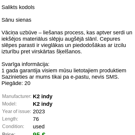
Salikts kodols
Sānu sienas
Vāciņa uzbūve – liešanas process, kas aptver serdi un
iekšējos materiālus slēpju augšējā slānī. Cepures
slēpes parasti ir vieglākas un piedodošākas ar izcilu
izturību pret virskārtas šķelšanos.
Svarīga informācija:
1 gada garantija visiem mūsu lietotajiem produktiem
Sazinieties ar mums tikai pa e-pastu, nevis SMS.
Piegāde: 20
K2 indy
Manufacturer:
K2 indy
Model:
2023
Year of issue:
76
Length:
used
Condition:
95 €
Price: