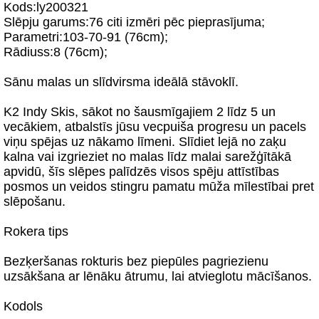
Kods:ly200321
Slēpju garums:76 citi izmēri pēc pieprasījuma;
Parametri:103-70-91 (76cm);
Rādiuss:8 (76cm);
Sānu malas un slīdvirsma ideālā stāvoklī.
K2 Indy Skis, sākot no šausmīgajiem 2 līdz 5 un
vecākiem, atbalstīs jūsu vecpuiša progresu un pacels
viņu spējas uz nākamo līmeni. Slīdiet lejā no zaķu
kalna vai izgrieziet no malas līdz malai sarežģītākā
apvidū, šīs slēpes palīdzēs visos spēju attīstības
posmos un veidos stingru pamatu mūža mīlestībai pret
slēpošanu.
Rokera tips
Bezķeršanas rokturis bez piepūles pagriezienu
uzsākšana ar lēnāku ātrumu, lai atvieglotu mācīšanos.
Kodols