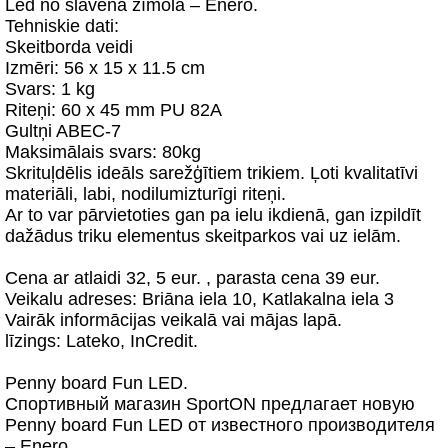
Led no slavēna zīmola – Enero.
Tehniskie dati:
Skeitborda veidi
Izmēri: 56 x 15 x 11.5 cm
Svars: 1 kg
Riteņi: 60 x 45 mm PU 82A
Gultņi ABEC-7
Maksimālais svars: 80kg
Skrituļdēlis ideāls sarežģītiem trikiem. Ļoti kvalitatīvi
materiāli, labi, nodilumizturīgi riteņi.
Ar to var pārvietoties gan pa ielu ikdienā, gan izpildīt
dažādus triku elementus skeitparkos vai uz ielām.
Cena ar atlaidi 32, 5 eur. , parasta cena 39 eur.
Veikalu adreses: Briāna iela 10, Katlakalna iela 3
Vairāk informācijas veikalā vai mājas lapā.
līzings: Lateko, InCredit.
Penny board Fun LED.
Спортивный магазин SportON предлагает новую
Penny board Fun LED от известного производителя
– Enero.