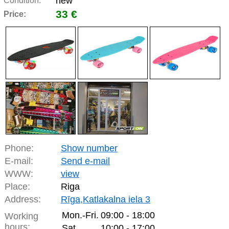
new
Condition:
33 €
Price:
Phone:
Show number
E-mail:
Send e-mail
WWW:
view
Place:
Riga
Address:
Rīga,Katlakalna iela 3
Mon.-Fri.
09:00 - 18:00
Working
hours:
Sat.
10:00 - 17:00