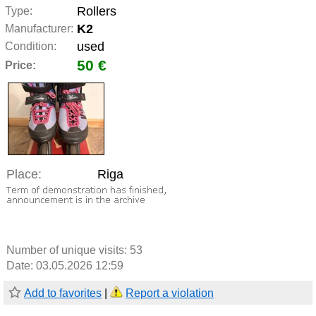
Rollers
Type:
K2
Manufacturer:
used
Condition:
50 €
Price:
Place:
Riga
Number of unique visits:
53
Date: 03.05.2026 12:59
Add to favorites
|
Report a violation