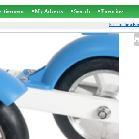
ertisement
My Adverts
Search
Favorites
Back to the adver