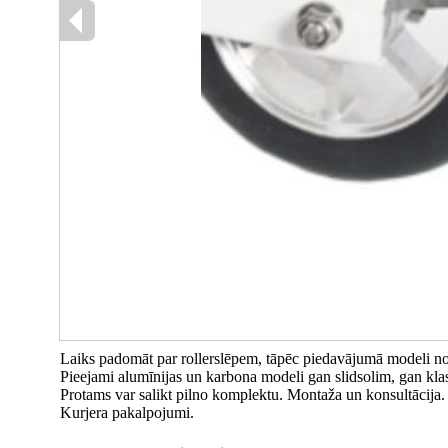
Laiks padomāt par rollerslēpem, tāpēc piedavājumā modeli no 
Pieejami alumīnijas un karbona modeli gan slidsolim, gan klasi
Protams var salikt pilno komplektu. Montaža un konsultācija. 
Kurjera pakalpojumi.