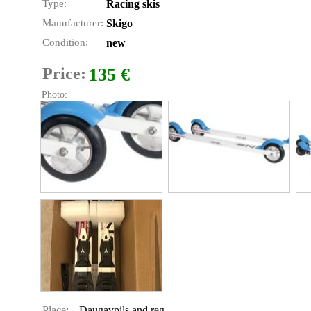
Type:
Racing skis
Manufacturer:
Skigo
Condition:
new
Price:
135 €
Photo:
Place:
Daugavpils and reg.