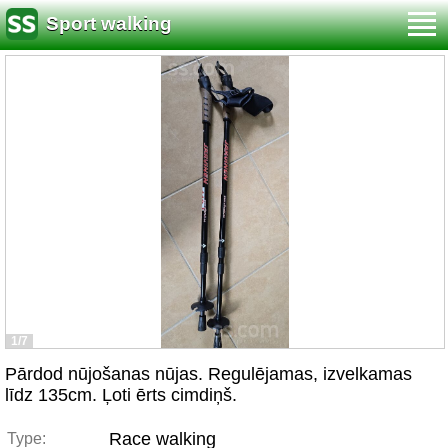
Sport walking
1/7
Pārdod nūjošanas nūjas. Regulējamas, izvelkamas
līdz 135cm. Ļoti ērts cimdiņš.
Race walking
Type: