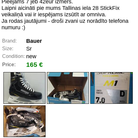
Pieejams 7 jeb 42eur izmērs.
Laipni aicināti pie mums Tallinas iela 28 StickFix
veikaliņā vai ir iespējams izsūtīt ar omniva.
Ja rodas jautājumi - droši zvani uz norādīto telefona
numuru :)
Bauer
Brand:
Sr
Size:
new
Condition:
165 €
Price: