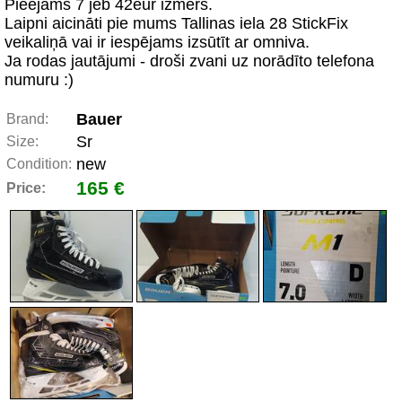
Pieejams 7 jeb 42eur izmērs.
Laipni aicināti pie mums Tallinas iela 28 StickFix
veikaliņā vai ir iespējams izsūtīt ar omniva.
Ja rodas jautājumi - droši zvani uz norādīto telefona
numuru :)
Bauer
Brand:
Sr
Size:
new
Condition:
165 €
Price: