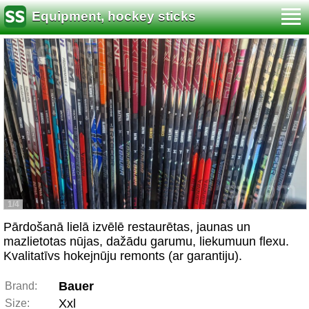
Equipment, hockey sticks
1/4
Pārdošanā lielā izvēlē restaurētas, jaunas un
mazlietotas nūjas, dažādu garumu, liekumuun flexu.
Kvalitatīvs hokejnūju remonts (ar garantiju).
Bauer
Brand:
Xxl
Size: