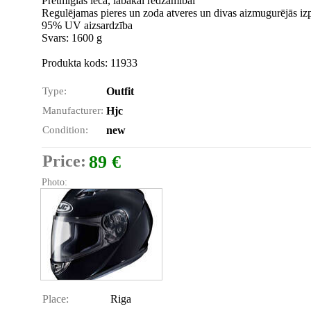
Pretmiglas lēca, labākai redzamībai
Regulējamas pieres un zoda atveres un divas aizmugurējās izp
95% UV aizsardzība
Svars: 1600 g
Produkta kods: 11933
Type:
Outfit
Manufacturer:
Hjc
Condition:
new
Price:
89 €
Photo:
Place:
Riga