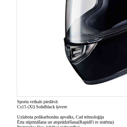
Sporta veikals piedāvā:
Cs15 (Xl) Solidblack ķivere
Uzlabota polikarbonāta apvalks, Cad tehnoloģija
Ērta stiprināšana un atsprādzēšana(RapidFi re sistēma)