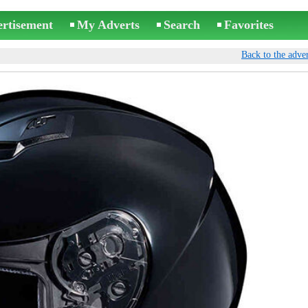
ertisement
My Adverts
Search
Favorites
Back to the adver