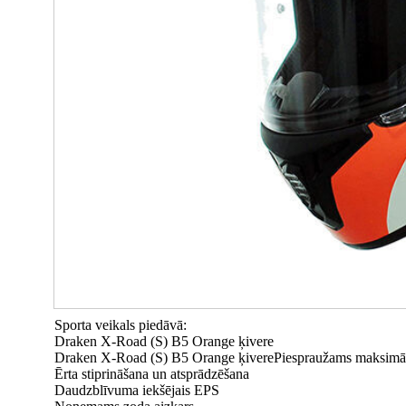
Sporta veikals piedāvā:
Draken X-Road (S) B5 Orange ķivere
Draken X-Road (S) B5 Orange ķiverePiespraužams maksimālai
Ērta stiprināšana un atsprādzēšana
Daudzblīvuma iekšējais EPS