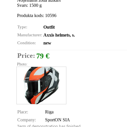
Noņemams zoda aizkars
Svars: 1500 g
Produkta kods: 10596
Type:
Outfit
Manufacturer:
Axxis helmets, s.
Condition:
new
Price:
79 €
Photo:
Place:
Riga
Company:
SportON SIA