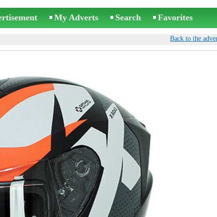
ertisement
My Adverts
Search
Favorites
Back to the adver