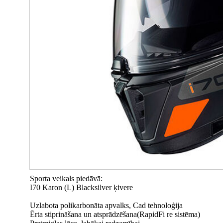
Sporta veikals piedāvā:
I70 Karon (L) Blacksilver ķivere
Uzlabota polikarbonāta apvalks, Cad tehnoloģija
Ērta stiprināšana un atsprādzēšana(RapidFi re sistēma)