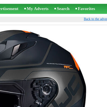
ertisement
My Adverts
Search
Favorites
Back to the adver