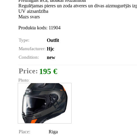
Pretmiglas lēca, labākai redzamībai
Regulējamas pieres un zoda atveres un divas aizmugurējās izp
UV aizsardzība
Mazs svars
Produkta kods: 11904
Type:
Outfit
Manufacturer:
Hjc
Condition:
new
Price:
195 €
Photo:
Place:
Riga