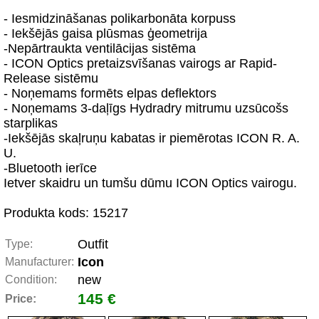
- Iesmidzināšanas polikarbonāta korpuss
- Iekšējās gaisa plūsmas ģeometrija
-Nepārtraukta ventilācijas sistēma
- ICON Optics pretaizsvīšanas vairogs ar Rapid-
Release sistēmu
- Noņemams formēts elpas deflektors
- Noņemams 3-daļīgs Hydradry mitrumu uzsūcošs
starplikas
-Iekšējās skaļruņu kabatas ir piemērotas ICON R. A.
U.
-Bluetooth ierīce
Ietver skaidru un tumšu dūmu ICON Optics vairogu.
Produkta kods: 15217
Outfit
Type:
Icon
Manufacturer:
new
Condition:
145 €
Price: