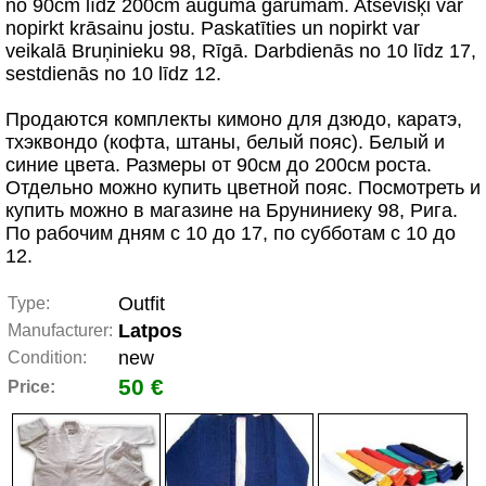
no 90cm līdz 200cm auguma garumam. Atsevišķi var
nopirkt krāsainu jostu. Paskatīties un nopirkt var
veikalā Bruņinieku 98, Rīgā. Darbdienās no 10 līdz 17,
sestdienās no 10 līdz 12.
Продаются комплекты кимоно для дзюдо, каратэ,
тхэквондо (кофта, штаны, белый пояс). Белый и
синие цвета. Размеры от 90см до 200см роста.
Отдельно можно купить цветной пояс. Посмотреть и
купить можно в магазине на Бруниниеку 98, Рига.
По рабочим дням с 10 до 17, по субботам с 10 до
12.
Outfit
Type:
Latpos
Manufacturer:
new
Condition:
50 €
Price: