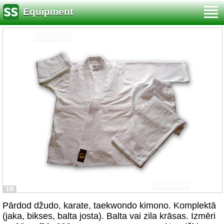
Equipment
1/6
Pārdod džudo, karate, taekwondo kimono. Komplektā
(jaka, bikses, balta josta). Balta vai zila krāsas. Izmēri