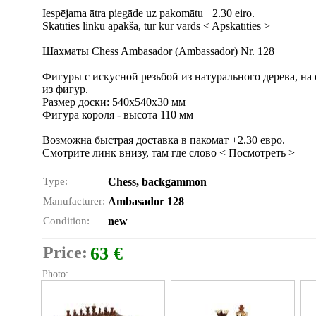
Iespējama ātra piegāde uz pakomātu +2.30 eiro.
Skatīties linku apakšā, tur kur vārds < Apskatīties >
Шахматы Chess Ambasador (Ambassador) Nr. 128
Фигуры с искусной резьбой из натурального дерева, на
из фигур.
Размер доски: 540x540x30 мм
Фигура короля - высота 110 мм
Возможна быстрая доставка в пакомат +2.30 евро.
Смотрите линк внизу, там где слово < Посмотреть >
Type:
Chess, backgammon
Manufacturer:
Ambasador 128
Condition:
new
Price:
63 €
Photo: