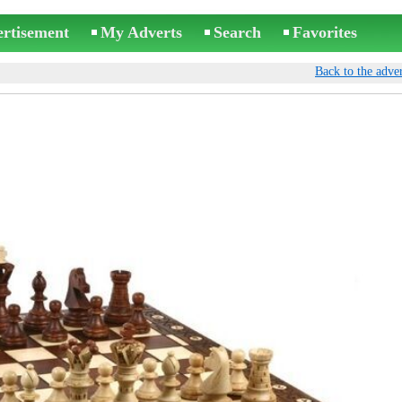
ertisement
My Adverts
Search
Favorites
Back to the adver