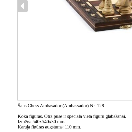
Šahs Chess Ambasador (Ambassador) Nr. 128
Koka figūras. Otrā pusē ir speciālā vieta figūru glabāšanai.
Izmērs: 540x540x30 mm.
Karaļa figūras augstums: 110 mm.