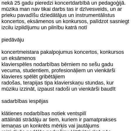
nekā 25 gadu pieredzi koncertdarbībā un pedagoģijā.
mūzika man nav tikai darbs tas ir dzīvesveids, un ar
prieku pavadīšu dziedātājus un instrumentālistus
koncertos, eksāmenos un konkursos, palīdzot sasniegt
izcilu izpildījumu un pilnību katrā notī
piedāvāju
koncertmeistara pakalpojumus koncertos, konkursos
un eksāmenos
klavierspēles nodarbības bērniem no sešu gadu
vecuma, studentiem, profesionāļiem un vienkārši
klavieres spēlēt gribētājiem
radošas, terapijas tipa klavierskaņu stundas, kur
mūziku izzināt, izpaust radoši un vienkārši baudīt
sadarbības iespējas
klātienes nodarbības notiek ventspilī
attālināti strādāju ar tiem, kuriem ir pamatprakses
iemaņas un konkrēts mērķis vai jautājums