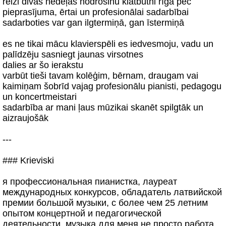
reizi divās nedēļās nodrošinu klātbūtni rīgā pēc
pieprasījuma, ērtai un profesionālai sadarbībai
sadarboties var gan ilgtermiņā, gan īstermiņā
es ne tikai mācu klavierspēli es iedvesmoju, vadu un
palīdzēju sasniegt jaunas virsotnes
dalies ar šo ierakstu
varbūt tieši tavam kolēģim, bērnam, draugam vai
kaimiņam šobrīd vajag profesionālu pianisti, pedagogu
un koncertmeistari
sadarbība ar mani ļaus mūzikai skanēt spilgtāk un
aizraujošāk
---
### Krieviski
я профессиональная пианистка, лауреат
международных конкурсов, обладатель латвийской
премии большой музыки, с более чем 25 летним
опытом концертной и педагогической
деятельности. музыка для меня не просто работа,