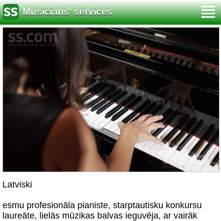
Musicians' services
Latviski
esmu profesionāla pianiste, starptautisku konkursu
laureāte, lielās mūzikas balvas ieguvēja, ar vairāk