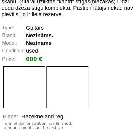
skaņu. Ģitārai uzliktas "kantri" stīgas(biezākas) Līdzi
dodu džeza stīgu komplektu. Pastiprinātājs nekad nav
pievīlis, jo ir liela rezerve.
Guitars
Type:
Nezināms.
Brand:
Nezinams
Model:
used
Condition:
600 €
Price:
Place:
Rezekne and reg.