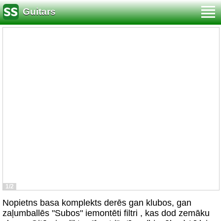
Guitars
1/2
Nopietns basa komplekts derēs gan klubos, gan
zaļumballēs "Subos" iemontēti filtri , kas dod zemāku