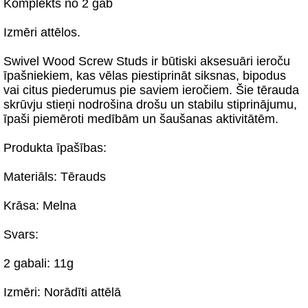
Komplekts no 2 gab
Izmēri attēlos.
Swivel Wood Screw Studs ir būtiski aksesuāri ieroču
īpašniekiem, kas vēlas piestiprināt siksnas, bipodus
vai citus piederumus pie saviem ieročiem. Šie tērauda
skrūvju stieņi nodrošina drošu un stabilu stiprinājumu,
īpaši piemēroti medībām un šaušanas aktivitātēm.
Produkta īpašības:
Materiāls: Tērauds
Krāsa: Melna
Svars:
2 gabali: 11g
Izmēri: Norādīti attēlā