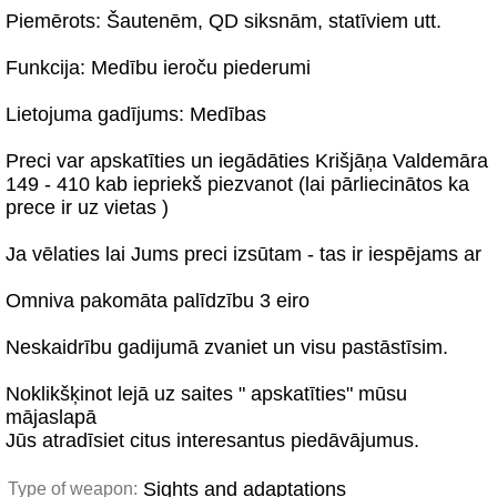
Piemērots: Šautenēm, QD siksnām, statīviem utt.
Funkcija: Medību ieroču piederumi
Lietojuma gadījums: Medības
Preci var apskatīties un iegādāties Krišjāņa Valdemāra
149 - 410 kab iepriekš piezvanot (lai pārliecinātos ka
prece ir uz vietas )
Ja vēlaties lai Jums preci izsūtam - tas ir iespējams ar
Omniva pakomāta palīdzību 3 eiro
Neskaidrību gadijumā zvaniet un visu pastāstīsim.
Noklikšķinot lejā uz saites " apskatīties" mūsu
mājaslapā
Jūs atradīsiet citus interesantus piedāvājumus.
Sights and adaptations
Type of weapon: