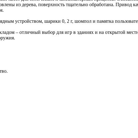
товлены из дерева, поверхность тщательно обработана. Привод к
м.
рядным устройством, шарики 0, 2 г, шомпол и памятка пользоват
ладом – отличный выбор для игр в зданиях и на открытой местн
оружия.
тво.