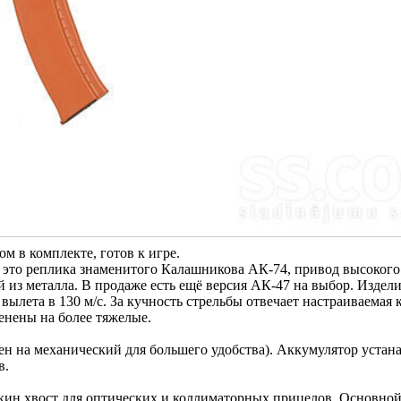
м в комплекте, гoтов к игре.
 это реплика знаменитого Калашникова АК-74, привод высокого
 из металла. В продаже есть ещё версия АК-47 на выбор. Издел
вылета в 130 м/с. За кучность стрельбы отвечает настраиваемая 
менены на более тяжелые.
ен на механический для большего удобства). Аккумулятор устан
в.
кин хвост для оптических и коллиматорных прицелов. Основной