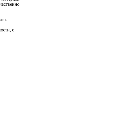
ачественно
елю.
ости, с