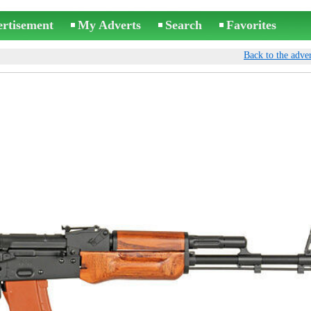
ertisement
My Adverts
Search
Favorites
Back to the adver