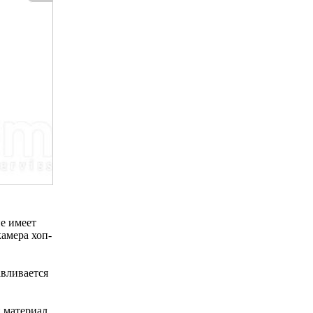
ие имеет
камера хоп-
авливается
 материал