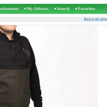
ertisement
My Adverts
Search
Favorites
Back to the adver