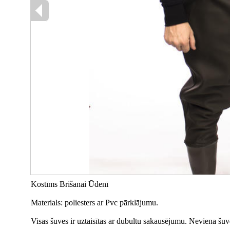
Kostīms Brišanai Ūdenī
Materials: poliesters ar Pvc pārklājumu.
Visas šuves ir uztaisītas ar dubultu sakausējumu. Neviena šuv