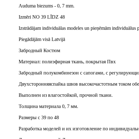
Auduma biezums - 0, 7 mm.
Izmēri NO 39 LĪDZ 48
Izstrādājam individuālas modeles un pieņēmām individuālus 
Piegādājām visā Latvijā
Забродный Костюм
Материал: полиэфирная ткань, покрытая Пвх
Забродный полукомбинезон с сапогами, с регулирующи
Двухсторонняяспайка швов высокочастотным током обе
Выполнен из влагостойкой, прочной ткани.
Толщина материала 0, 7 мм.
Размеры с 39 по 48
Разработка моделей и их изготовление по индивидуаль