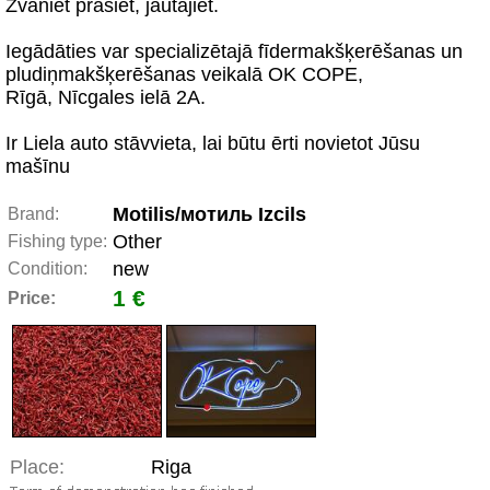
Zvaniet prasiet, jautājiet.
Iegādāties var specializētajā fīdermakšķerēšanas un
pludiņmakšķerēšanas veikalā OK COPE,
Rīgā, Nīcgales ielā 2A.
Ir Liela auto stāvvieta, lai būtu ērti novietot Jūsu
mašīnu
Motilis/мотиль Izcils
Brand:
Other
Fishing type:
new
Condition:
1 €
Price:
Place:
Riga