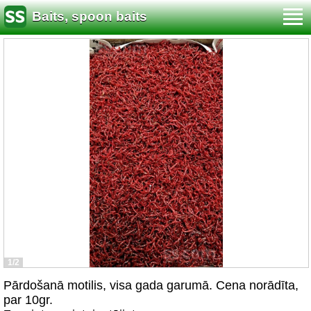
Baits, spoon baits
1/2
Pārdošanā motilis, visa gada garumā. Cena norādīta,
par 10gr.