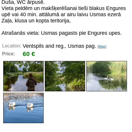
Duša, WC ārpusē.
Vieta peldēm un makšķerēšanai tieši blakus Engures
upē vai 40 min. attālumā ar airu laivu Usmas ezerā
Zaļa, klusa un kopta teritorija,
Atrašanās vieta: Usmas pagasts pie Engures upes.
Ventspils and reg., Usmas pag.
Location:
[
Map
]
60 €
Price: