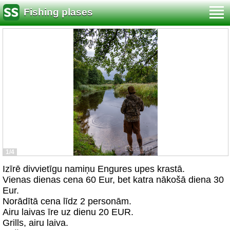
Fishing plases
1/4
Izīrē divvietīgu namiņu Engures upes krastā.
Vienas dienas cena 60 Eur, bet katra nākošā diena 30
Eur.
Norādītā cena līdz 2 personām.
Airu laivas īre uz dienu 20 EUR.
Grills, airu laiva.