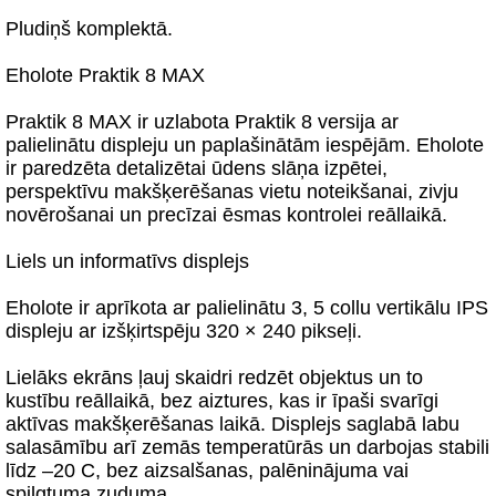
Pludiņš komplektā.
Eholote Praktik 8 MAX
Praktik 8 MAX ir uzlabota Praktik 8 versija ar
palielinātu displeju un paplašinātām iespējām. Eholote
ir paredzēta detalizētai ūdens slāņa izpētei,
perspektīvu makšķerēšanas vietu noteikšanai, zivju
novērošanai un precīzai ēsmas kontrolei reāllaikā.
Liels un informatīvs displejs
Eholote ir aprīkota ar palielinātu 3, 5 collu vertikālu IPS
displeju ar izšķirtspēju 320 × 240 pikseļi.
Lielāks ekrāns ļauj skaidri redzēt objektus un to
kustību reāllaikā, bez aiztures, kas ir īpaši svarīgi
aktīvas makšķerēšanas laikā. Displejs saglabā labu
salasāmību arī zemās temperatūrās un darbojas stabili
līdz –20 C, bez aizsalšanas, palēninājuma vai
spilgtuma zuduma.