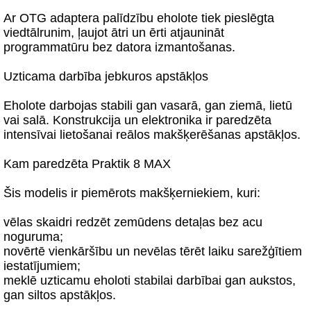
Ar OTG adaptera palīdzību eholote tiek pieslēgta
viedtālrunim, ļaujot ātri un ērti atjaunināt
programmatūru bez datora izmantošanas.
Uzticama darbība jebkuros apstākļos
Eholote darbojas stabili gan vasarā, gan ziemā, lietū
vai salā. Konstrukcija un elektronika ir paredzēta
intensīvai lietošanai reālos makšķerēšanas apstākļos.
Kam paredzēta Praktik 8 MAX
Šis modelis ir piemērots makšķerniekiem, kuri:
vēlas skaidri redzēt zemūdens detaļas bez acu
noguruma;
novērtē vienkāršību un nevēlas tērēt laiku sarežģītiem
iestatījumiem;
meklē uzticamu eholoti stabilai darbībai gan aukstos,
gan siltos apstākļos.