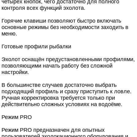
четырёх кнопок, чего достаточно для полного
контроля всех функций эхолота.
Горячие клавиши позволяют быстро включать
основные режимы без необходимости заходить в
меню.
Готовые профили рыбалки
Эхолот оснащён предустановленными профилями,
позволяющими начать работу без сложной
настройки.
В большинстве случаев достаточно выбрать
подходящий профиль и сразу приступить к ловле.
Ручная корректировка требуется только при
действительно сложных условиях на водоёме.
Режим PRO
Режим PRO предназначен для опытных
пользователей эхолокационного оборудования и