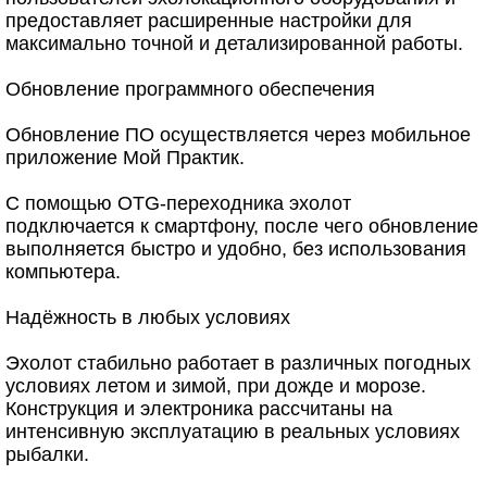
предоставляет расширенные настройки для
максимально точной и детализированной работы.
Обновление программного обеспечения
Обновление ПО осуществляется через мобильное
приложение Мой Практик.
С помощью OTG-переходника эхолот
подключается к смартфону, после чего обновление
выполняется быстро и удобно, без использования
компьютера.
Надёжность в любых условиях
Эхолот стабильно работает в различных погодных
условиях летом и зимой, при дожде и морозе.
Конструкция и электроника рассчитаны на
интенсивную эксплуатацию в реальных условиях
рыбалки.