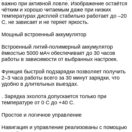
важно при активной ловле. Изображение остаётся
чётким и хорошо читаемым даже при низких
температурах дисплей стабильно работает до –20
C, не зависает и не теряет яркость.
Мощный встроенный аккумулятор
Встроенный литий-полимерный аккумулятор
ёмкостью 5000 мАч обеспечивает до 30 часов
работы в зависимости от выбранных настроек.
Функция быстрой подзарядки позволяет получить
2–3 часа работы всего за 30 минут зарядки, что
удобно в длительных выездах.
. Зарядка эхолота допускается только при
температуре от 0 C до +40 C.
Простое и логичное управление
Навигация и управление реализованы с помощью