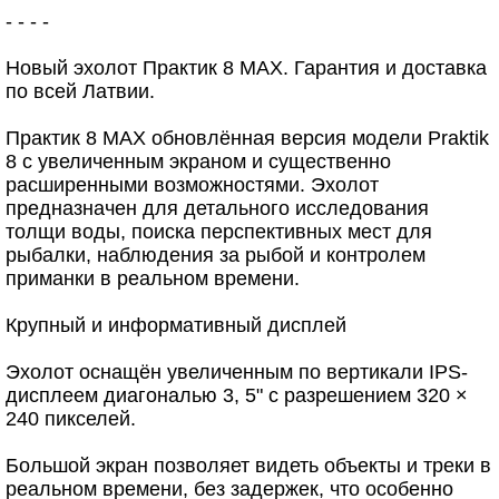
- - - -
Новый эхолот Практик 8 МАХ. Гарантия и доставка
по всей Латвии.
Практик 8 MAX обновлённая версия модели Praktik
8 с увеличенным экраном и существенно
расширенными возможностями. Эхолот
предназначен для детального исследования
толщи воды, поиска перспективных мест для
рыбалки, наблюдения за рыбой и контролем
приманки в реальном времени.
Крупный и информативный дисплей
Эхолот оснащён увеличенным по вертикали IPS-
дисплеем диагональю 3, 5" с разрешением 320 ×
240 пикселей.
Большой экран позволяет видеть объекты и треки в
реальном времени, без задержек, что особенно