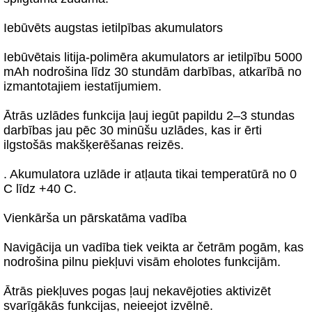
Iebūvēts augstas ietilpības akumulators
Iebūvētais litija-polimēra akumulators ar ietilpību 5000
mAh nodrošina līdz 30 stundām darbības, atkarībā no
izmantotajiem iestatījumiem.
Ātrās uzlādes funkcija ļauj iegūt papildu 2–3 stundas
darbības jau pēc 30 minūšu uzlādes, kas ir ērti
ilgstošās makšķerēšanas reizēs.
. Akumulatora uzlāde ir atļauta tikai temperatūrā no 0
C līdz +40 C.
Vienkārša un pārskatāma vadība
Navigācija un vadība tiek veikta ar četrām pogām, kas
nodrošina pilnu piekļuvi visām eholotes funkcijām.
Ātrās piekļuves pogas ļauj nekavējoties aktivizēt
svarīgākās funkcijas, neieejot izvēlnē.