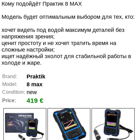
Кому подойдёт Практик 8 MAX
Модель будет оптимальным выбором для тех, кто:
хочет видеть под водой максимум деталей без
напряжения зрения;
ценит простоту и не хочет тратить время на
сложные настройки;
ищет надёжный эхолот для стабильной работы в
холоде и жаре.
Praktik
Brand:
8 max
Model:
new
Condition:
419 €
Price: