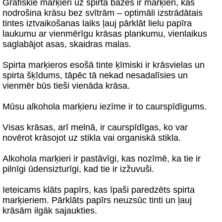
Grafiskie marķieri uz spirta bāzes ir marķieri, kas
nodrošina krāsu bez svītrām – optimāli izstrādātais
tintes iztvaikošanas laiks ļauj pārklāt lielu papīra
laukumu ar vienmērīgu krāsas plankumu, vienlaikus
saglabājot asas, skaidras malas.
Spirta marķieros esošā tinte ķīmiski ir krāsvielas un
spirta šķīdums, tāpēc tā nekad nesadalīsies un
vienmēr būs tieši vienāda krāsa.
Mūsu alkohola marķieru iezīme ir to caurspīdīgums.
Visas krāsas, arī melnā, ir caurspīdīgas, ko var
novērot krāsojot uz stikla vai organiskā stikla.
Alkohola marķieri ir pastāvīgi, kas nozīmē, ka tie ir
pilnīgi ūdensizturīgi, kad tie ir izžuvuši.
Ieteicams klāts papīrs, kas īpaši paredzēts spirta
marķieriem. Pārklāts papīrs neuzsūc tinti un ļauj
krāsām ilgāk sajaukties.