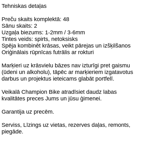
Tehniskas detaļas
Preču skaits komplektā: 48
Sānu skaits: 2
Uzgaļa biezums: 1-2mm / 3-6mm
Tintes veids: spirts, netoksisks
Spēja kombinēt krāsas, veikt pārejas un izšķilšanos
Oriģinālais rūpnīcas futrālis ar rokturi
Marķieri uz krāsvielu bāzes nav izturīgi pret gaismu
(ūdeni un alkoholu), tāpēc ar marķieriem izgatavotus
darbus un projektus ieteicams glabāt portfelī.
Veikalā Champion Bike atradīsiet daudz labas
kvalitātes preces Jums un jūsu ģimenei.
Garantija uz precēm.
Serviss, Līzings uz vietas, rezerves daļas, remonts,
piegāde.