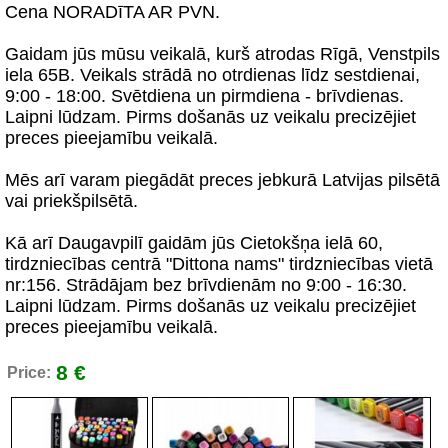
Cena NORADīTA AR PVN.
Gaidam jūs mūsu veikalā, kurš atrodas Rīgā, Venstpils
iela 65B. Veikals strādā no otrdienas līdz sestdienai,
9:00 - 18:00. Svētdiena un pirmdiena - brīvdienas.
Laipni lūdzam. Pirms došanās uz veikalu precizējiet
preces pieejamību veikalā.
Mēs arī varam piegādāt preces jebkurā Latvijas pilsētā
vai priekšpilsētā.
Kā arī Daugavpilī gaidām jūs Cietokšņa ielā 60,
tirdzniecības centrā "Dittona nams" tirdzniecības vietā
nr:156. Strādājam bez brīvdienām no 9:00 - 16:30.
Laipni lūdzam. Pirms došanās uz veikalu precizējiet
preces pieejamību veikalā.
8 €
Price: