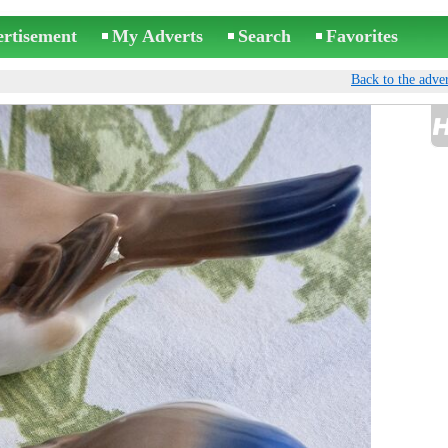
ertisement
My Adverts
Search
Favorites
Back to the adver