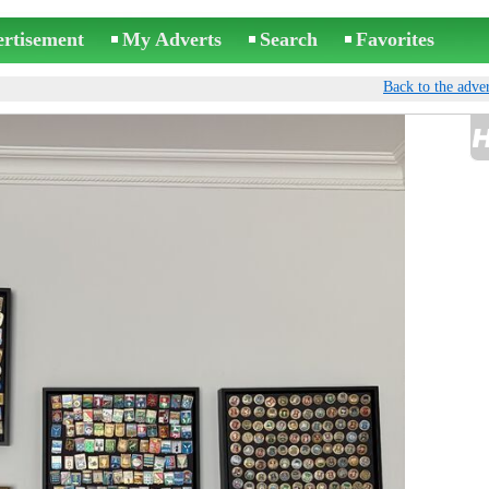
ertisement
My Adverts
Search
Favorites
Back to the adver