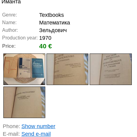
Иманта
Textbooks
Genre:
Математика
Name:
Зельдович
Author:
1970
Production year:
40 €
Price:
Phone:
Show number
E-mail:
Send e-mail