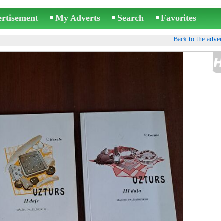
ertisement
My Adverts
Search
Favorites
Back to the adver