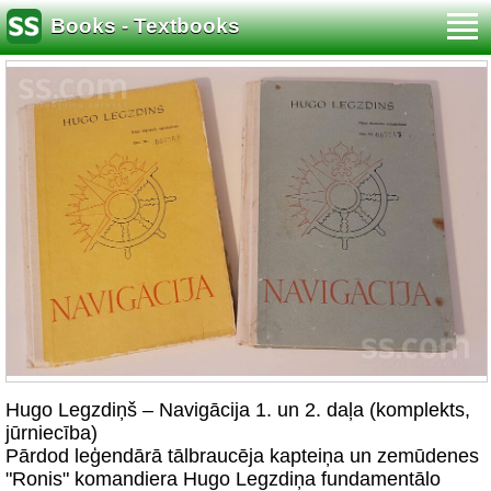
Books - Textbooks
Hugo Legzdiņš – Navigācija 1. un 2. daļa (komplekts,
jūrniecība)
Pārdod leģendārā tālbraucēja kapteiņa un zemūdenes
"Ronis" komandiera Hugo Legzdiņa fundamentālo