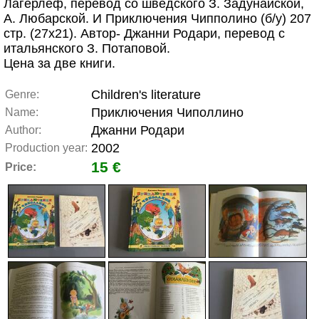
Лагерлёф, перевод со шведского З. Задунайской,
А. Любарской. И Приключения Чипполино (б/у) 207
стр. (27х21). Автор- Джанни Родари, перевод с
итальянского З. Потаповой.
Цена за две книги.
Children's literature
Genre:
Приключения Чиполлино
Name:
Джанни Родари
Author:
2002
Production year:
15 €
Price: