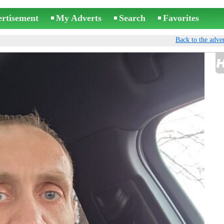
ertisement
My Adverts
Search
Favorites
Back to the adver