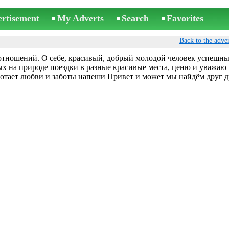
ertisement
My Adverts
Search
Favorites
Back to the adver
отношений. О себе, красивый, добрый молодой человек успешн
х на природе поездки в разные красивые места, ценю и уважаю
вотает любви и заботы напеши Привет и может мы найдём друг д