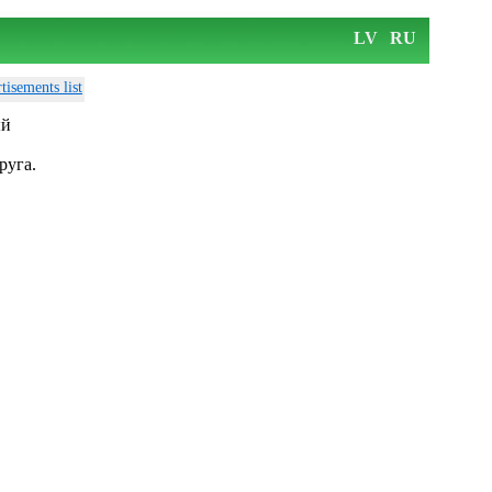
LV
RU
tisements list
ый
руга.