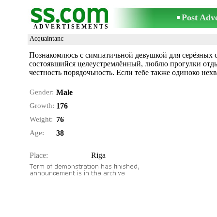
Post Adv
ADVERTISEMENTS
Acquaintanc
Познакомлюсь с симпатичьной девушкой для серёзных 
состоявшийся целеустремлённый, люблю прогулки отды
честность порядочьность. Если тебе также одиноко нех
Gender:
Male
Growth:
176
Weight:
76
Age:
38
Place:
Riga