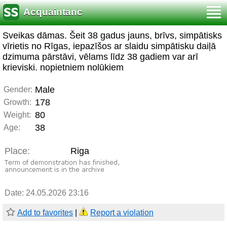
Acquaintanc
Sveikas dāmas. Šeit 38 gadus jauns, brīvs, simpātisks
vīrietis no Rīgas, iepazīšos ar slaidu simpātisku daiļā
dzimuma pārstāvi, vēlams līdz 38 gadiem var arī
krieviski. nopietniem nolūkiem
Male
Gender:
178
Growth:
80
Weight:
38
Age:
Place:
Riga
Date: 24.05.2026 23:16
Add to favorites
|
Report a violation