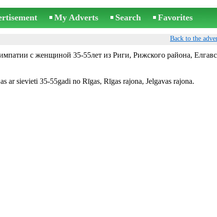
ertisement
My Adverts
Search
Favorites
Back to the adver
мпатии с женщиной 35-55лет из Риги, Рижского района, Елгавс
as ar sievieti 35-55gadi no Rīgas, Rīgas rajona, Jelgavas rajona.