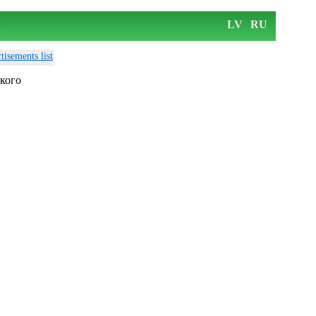
LV
RU
tisements list
кого