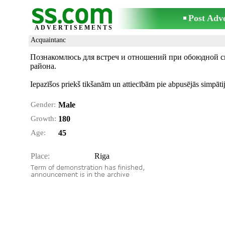
Post Adv
ADVERTISEMENTS
Acquaintanc
Познакомлюсь для встреч и отношений при обоюдной си
района.
Iepazīšos priekš tikšanām un attiecībām pie abpusējās simpātij
Gender:
Male
Growth:
180
Age:
45
Place:
Riga