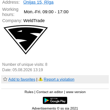
Address:
Ūnijas 15, Rīga
Working
Mon.-Fri.
09:00 - 17:00
hours:
Company:
WeldTrade
Number of unique visits:
8
Date: 05.08.2026 13:19
Add to favorites
|
Report a violation
Rules
|
Contact an editor
|
www version
Advertisements © ss sia 2021