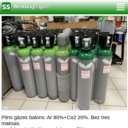
Weldings gas
1/2
Pilns gāzes balons. Ar 80%+Co2 20%. Bez īres
maksas.