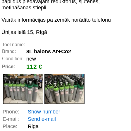
papildus piedāvājam reduktorus, šļūtenes,
metināšanas stiepli
Vairāk informācijas pa zemāk norādīto telefonu
Ūnijas ielā 15, Rīgā
Tool name:
8L balons Ar+Co2
Brand:
new
Condition:
112 €
Price:
Phone:
Show number
E-mail:
Send e-mail
Place:
Riga