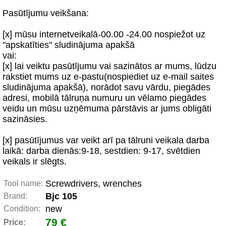
Pasūtījumu veikšana:
[x] mūsu internetveikalā-00.00 -24.00 nospiežot uz
"apskatīties" sludinājuma apakšā
vai:
[x] lai veiktu pasūtījumu vai sazinātos ar mums, lūdzu
rakstiet mums uz e-pastu(nospiediet uz e-mail saites
sludinājuma apakšā), norādot savu vārdu, piegādes
adresi, mobilā tālruņa numuru un vēlamo piegādes
veidu un mūsu uzņēmuma pārstāvis ar jums obligāti
sazināsies.
[x] pasūtījumus var veikt arī pa tālruni veikala darba
laikā: darba dienās:9-18, sestdien: 9-17, svētdien
veikals ir slēgts.
Screwdrivers, wrenches
Tool name:
Bjc 105
Brand:
new
Condition:
79 €
Price: