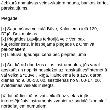
Jebkurš apmaksas veids-skaidra nauda, bankas karte,
pārskaitījums.
Piegāde:
[x] Saņemšana veikalā Būve, Kalnciema ielā 129,
Rīgā: Bez maksas
[x] Piegādes Latvijas teritorijā veic Venipak
kurjerdienests, ir iespējama piegāde uz Omniva
pakomātiem
[x] Lietuvā, Igaunijā: cena pēc pieprasījuma
[x] Šo, kā arī daudzus citus instrumentus, jūs varat
apskatīt un nopirkt nospiežot uz "apskatīties"internet ā
vai veikalā "Būve", Rīgā, Kalnciema ielā 129, darba
dienās no 9. 00-18. 00, sestdienās no 9. 00-17. 00,
svētdienās veikals ir slēgts.
[X] lai pārliecinātos vai veikalā uz vietas ir jūs
interesējošais instruments zvaniet uz sadaļā "kontakti"
norādītajiem numuriem.