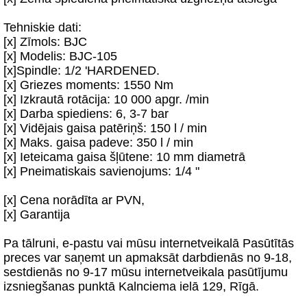
Tehniskie dati:
[x] Zīmols: BJC
[x] Modelis: BJC-105
[x]Spindle: 1/2 'HARDENED.
[x] Griezes moments: 1550 Nm
[x] Izkrautā rotācija: 10 000 apgr. /min
[x] Darba spiediens: 6, 3-7 bar
[x] Vidējais gaisa patēriņš: 150 l / min
[x] Maks. gaisa padeve: 350 l / min
[x] Ieteicama gaisa šļūtene: 10 mm diametrā
[x] Pneimatiskais savienojums: 1/4 "
[x] Cena norādīta ar PVN,
[x] Garantija
Pa tālruni, e-pastu vai mūsu internetveikalā Pasūtītās
preces var saņemt un apmaksāt darbdienās no 9-18,
sestdienās no 9-17 mūsu internetveikala pasūtījumu
izsniegšanas punktā Kalnciema ielā 129, Rīgā.