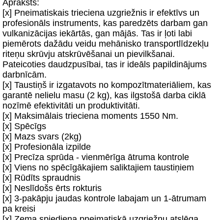
Apraksts:
[x] Pneimatiskais trieciena uzgriežnis ir efektīvs un
profesionāls instruments, kas paredzēts darbam gan
vulkanizācijas iekārtās, gan mājās. Tas ir ļoti labi
piemērots dažādu veidu mehānisko transportlīdzekļu
riteņu skrūvju atskrūvēšanai un pievilkšanai.
Pateicoties daudzpusībai, tas ir ideāls papildinājums
darbnīcām.
[x] Taustiņš ir izgatavots no kompozītmateriāliem, kas
garantē nelielu masu (2 kg), kas ilgstošā darba ciklā
nozīmē efektivitāti un produktivitāti.
[x] Maksimālais trieciena moments 1550 Nm.
[x] Spēcīgs
[x] Mazs svars (2kg)
[x] Profesionāla izpilde
[x] Precīza sprūda - vienmērīga ātruma kontrole
[x] Viens no spēcīgākajiem saliktajiem taustiņiem
[x] Rūdīts spraudnis
[x] Neslīdošs ērts rokturis
[x] 3-pakāpju jaudas kontrole labajam un 1-ātrumam
pa kreisi
[x] Zema spiediena pneimatiskā uzgriežņu atslēga