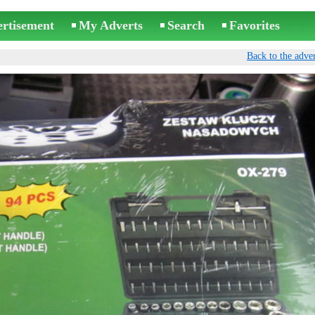
ertisement
My Adverts
Search
Favorites
Back to the adver