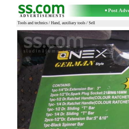
Post Adv
ADVERTISEMENTS
Tools and technics
/
Hand, auxiliary tools
/ Sell