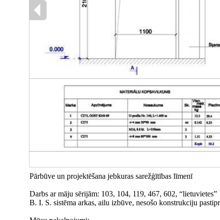
Pārbūve un projektēšana jebkuras sarežģītības līmenī
Darbs ar māju sērijām: 103, 104, 119, 467, 602, “lietuvietes”
B. I. S. sistēma arkas, ailu izbūve, nesošo konstrukciju pastip