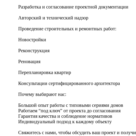
Разработка и согласование проектной документации
Авторский и технический надзор
Проведение строительных и ремонтных работ:
Новостройки
Реконструкция
Реновация
Перепланировка квартир
Консультации сертифицированного архитектора
Почему выбирают нас:
Большой опыт работы с типовыми сериями домов
Работаем “под ключ” от проекта до согласования
Гарантия качества и соблюдение нормативов
Индивидуальный подход к каждому объекту
Свяжитесь с нами, чтобы обсудить ваш проект и получи