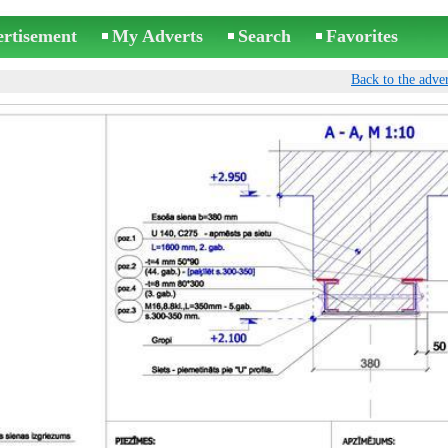
ertisement
My Adverts
Search
Favorites
Back to the adver