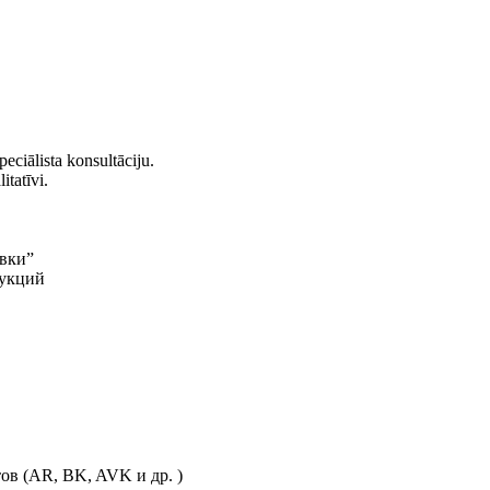
eciālista konsultāciju.
itatīvi.
овки”
рукций
в (AR, BK, AVK и др. )