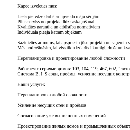
Kāpēc izvēlēties mūs:
Liela pieredze darbā ar tipveida māju sērijām
Pilns serviss no projekta līdz saskaņošanai
Kvalitātes garantija un atbilstība normatīviem
Individuāla pieeja katram objektam
Sazinieties ar mums, lai apspriestu jūsu projektu un saņemtu sp
Mēs nodrošināsim, lai viss tiktu izdarīts likumīgi, droši un kval
Перепланировка и проектирование любой сложности
Работаем с сериями домов: 103, 104, 119, 467, 602, “лит
Система B. I. S арки, проёмы, усиление несущих конст
Наши услуги:
Перепланировка любой сложности
Усиление несущих стен и проёмов
Согласование уже выполненных изменений
Проектирование жилых домов и промышленных объекто