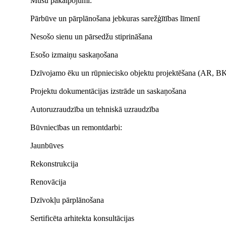
Mūsu pakalpojumi:
Pārbūve un pārplānošana jebkuras sarežģītības līmenī
Nesošo sienu un pārsedžu stiprināšana
Esošo izmaiņu saskaņošana
Dzīvojamo ēku un rūpniecisko objektu projektēšana (AR, BK
Projektu dokumentācijas izstrāde un saskaņošana
Autoruzraudzība un tehniskā uzraudzība
Būvniecības un remontdarbi:
Jaunbūves
Rekonstrukcija
Renovācija
Dzīvokļu pārplānošana
Sertificēta arhitekta konsultācijas