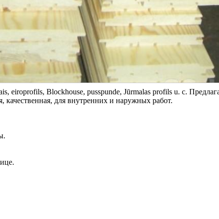
ais, eiroprofils, Blockhouse, pusspunde, Jūrmalas profils u. c. Предла
я, качественная, для внутренних и наружных работ.
ы.
ице.