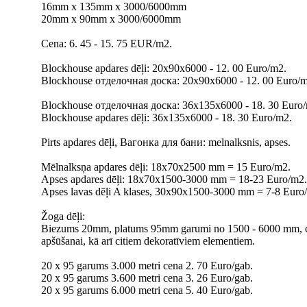
16mm x 135mm x 3000/6000mm
20mm x 90mm x 3000/6000mm
Cena: 6. 45 - 15. 75 EUR/m2.
Blockhouse apdares dēļi: 20x90x6000 - 12. 00 Euro/m2.
Blockhouse отделочная доска: 20x90x6000 - 12. 00 Euro/m
Blockhouse отделочная доска: 36x135x6000 - 18. 30 Euro
Blockhouse apdares dēļi: 36x135x6000 - 18. 30 Euro/m2.
Pirts apdares dēļi, Вагонка для бани: melnalksnis, apses.
Mēlnalksņa apdares dēļi: 18x70x2500 mm = 15 Euro/m2.
Apses apdares dēļi: 18x70x1500-3000 mm = 18-23 Euro/m2.
Apses lavas dēļi A klases, 30x90x1500-3000 mm = 7-8 Euro/
Žoga dēļi:
Biezums 20mm, platums 95mm garumi no 1500 - 6000 mm, cena
apšūšanai, kā arī citiem dekoratīviem elementiem.
20 х 95 garums 3.000 metri cena 2. 70 Euro/gab.
20 х 95 garums 3.600 metri cena 3. 26 Euro/gab.
20 х 95 garums 6.000 metri cena 5. 40 Euro/gab.