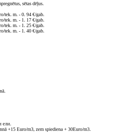
mpregnētus, sētas dēļus.
o/tek. m. - 0. 94 €/gab.
o/tek. m. - 1. 17 €/gab.
o/tek. m. - 1. 25 €/gab.
o/tek. m. - 1. 40 €/gab.
nā.
и ели.
nā +15 Euro/m3, zem spiediena + 30Euro/m3.