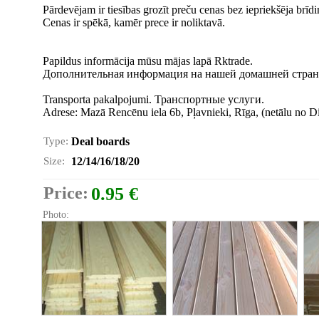
Pārdevējam ir tiesības grozīt preču cenas bez iepriekšēja brīd
Cenas ir spēkā, kamēr prece ir noliktavā.
Papildus informācija mūsu mājas lapā Rktrade.
Дополнительная информация на нашей домашней страни
Transporta pakalpojumi. Транспортные услуги.
Adrese: Mazā Rencēnu iela 6b, Pļavnieki, Rīga, (netālu no
Type:
Deal boards
Size:
12/14/16/18/20
Price:
0.95 €
Photo: