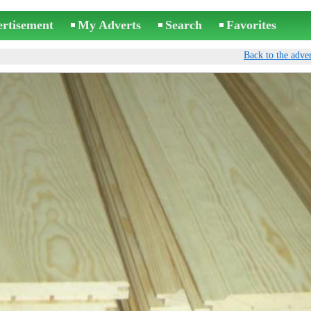
ertisement
My Adverts
Search
Favorites
Back to the adver