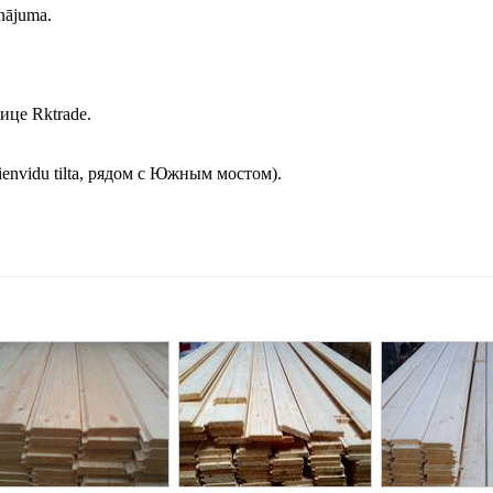
inājuma.
це Rktrade.
 Dienvidu tilta, рядом с Южным мостом).