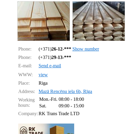
Phone:
(+371)
26-12-***
Show number
Phone:
(+371)
29-13-***
E-mail:
Send e-mail
WWW:
view
Place:
Riga
Address:
Mazā Rencēnu iela 6b, Rīga
Mon.-Fri.
08:00 - 18:00
Working
hours:
Sat.
09:00 - 15:00
Company:
RK Trans Trade LTD