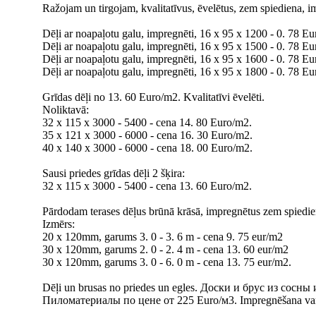
Ražojam un tirgojam, kvalitatīvus, ēvelētus, zem spiediena, i
Dēļi ar noapaļotu galu, impregnēti, 16 x 95 x 1200 - 0. 78 Eur
Dēļi ar noapaļotu galu, impregnēti, 16 x 95 x 1500 - 0. 78 Eur
Dēļi ar noapaļotu galu, impregnēti, 16 x 95 x 1600 - 0. 78 Eur
Dēļi ar noapaļotu galu, impregnēti, 16 x 95 x 1800 - 0. 78 Eur
Grīdas dēļi no 13. 60 Euro/m2. Kvalitatīvi ēvelēti.
Noliktavā:
32 х 115 x 3000 - 5400 - cena 14. 80 Euro/m2.
35 х 121 x 3000 - 6000 - cena 16. 30 Euro/m2.
40 х 140 x 3000 - 6000 - cena 18. 00 Euro/m2.
Sausi priedes grīdas dēļi 2 šķira:
32 х 115 x 3000 - 5400 - cena 13. 60 Euro/m2.
Pārdodam terases dēļus brūnā krāsā, impregnētus zem spiedie
Izmērs:
20 x 120mm, garums 3. 0 - 3. 6 m - cena 9. 75 eur/m2
30 x 120mm, garums 2. 0 - 2. 4 m - cena 13. 60 eur/m2
30 x 120mm, garums 3. 0 - 6. 0 m - cena 13. 75 eur/m2.
Dēļi un brusas no priedes un egles. Доски и брус из сосны 
Пиломатериалы по цене от 225 Euro/м3. Impregnēšana van