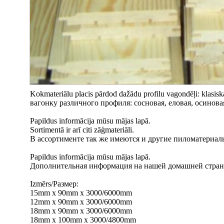
Kokmateriālu placis pārdod dažādu profilu vagondēļi: klasisk
вагонку различного профиля: сосновая, еловая, осинова
Papildus informācija mūsu mājas lapā.
Sortimentā ir arī citi zāģmateriāli.
В ассортименте так же имеются и другие пиломатериал
Papildus informācija mūsu mājas lapā.
Дополнительная информация на нашей домашней стран
Izmērs/Размер:
15mm x 90mm x 3000/6000mm
12mm x 90mm x 3000/6000mm
18mm x 90mm x 3000/6000mm
18mm x 100mm x 3000/4800mm